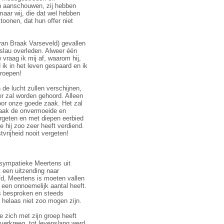
en aanschouwen, zij hebben
maar wij, die dat wel hebben
toonen, dat hun offer niet
an Braak Varseveld) gevallen
slau over­leden. Alweer één
vraag ik mij af, waarom hij,
ik in het leven gespaard en ik
 roepen!
e lucht zullen ver­schijnen,
er zal wor­den gehoord. Alleen
oor onze goede zaak. Het zal
raak de onvermoeide en
ergeten en met diepen eerbied
e hij zoo zeer heeft verdiend.
tvrijheid nooit vergeten!
 sympatieke Meertens uit
 een uitzending naar
fd, Meertens is moeten vallen
 een onnoemelijk aantal heeft.
ns besproken en steeds
 helaas niet zoo mogen zijn.
e zich met zijn groep heeft
 verkreeg, tot levenslang werd