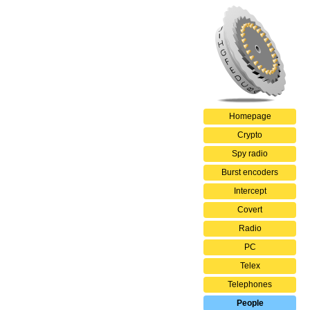
Homepage
Crypto
Spy radio
Burst encoders
Intercept
Covert
Radio
PC
Telex
Telephones
People