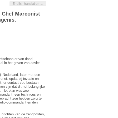
English translation →
s Chef Marconist
ngenis.
ofschoon er van daad­
l in het geven van advies,
ij-Nederland, later met den
net, opdat bij invasie en
et, er contact zou bestaan
en zijn dat dit net belangrijke
z. Het plan was zoo
mmandant, een technicus en
gebracht zou hebben zorg te
 radio-commandant en den
inrichten van de zend­posten,