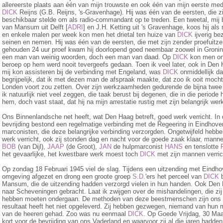
allereerste plaats aan één van mijn trouwste en ook één van mijn eerste me
DICK
Reijns (G.B. Reijns, 's-Gravenhage). Hij was één van de eersten, die zi
beschikbaar stelde om als radio-commandant op te treden. Een tweetal, mij b
van Mansum uit Delft [
ADRI
] en J.H. Ketting uit 's Gravenhage, koos hij als
en enkele malen per week kon men het drietal ten hui­ze van
DICK
ijverig be
seinen en nemen. Hij was één van de eersten, die met zijn zender proefuitz
gehouden 24 uur proef kwam hij doorlopend goed neembaar zoowel in Groning
een man van wei­nig woorden, doch een man van daad. Op
DICK
kon men on
beroep op hem werd nooit tevergeefs gedaan. Toen ik veel later, ook in Den
mij kon assisteren bij de verbinding met Engeland, was
DICK
onmiddellijk da
begrijpelijk, dat ik met dezen man de afspraak maakte, dat zoo ik ooit mocht 
Londen voort zou zetten. Over zijn werkzaamheden gedurende de bijna twee 
ik natuurlijk niet veel zeggen, die taak berust bij degenen, die in die peri
hem, doch vast staat, dat hij na mijn arrestatie rustig met zijn be­lang­rijk we
Ons Binnenlandsche net heeft, wat Den Haag betreft, goed werk verricht. I
bevrijding bestond een regelmatige verbinding met de Regeering in Eindhov
marconisten, die deze belangrijke verbinding verzorgden. Ongetwijfeld hebbe
werk verricht, ook zij stonden dag en nacht voor de goede zaak klaar, mann
BOB
(van Dijl),
JAAP
(de Groot),
JAN
de hulpmarconist
HANS
en tenslotte
het gevaarlijke, het kwestbare werk moest toch
DICK
met zijn mannen verric
Op zondag 18 Februari 1945 viel de slag. Tijdens een uitzending met Eindho
omgeving afgezet en drong een groote groep
S.D.
'ers het perceel van
DICK
b
Mansum, die de uitzending hadden verzorgd vielen in hun handen. Ook Den 
naar Scheveningen gebracht. Laat ik zwijgen over de mis­han­de­lingen, die zi
hebben moeten ondergaan. De methoden van deze beest­menschen zijn ons 
resultaat heeft het niet opgeleverd. Zij hebben gezwegen, niemand van hun
van de heeren gehad. Zoo was nu een­maal
DICK
. Op Goede Vrijdag, 30 Maa
kort voor de bevrijding van ons Vaderland en waarvoor zij al die jaren hadd