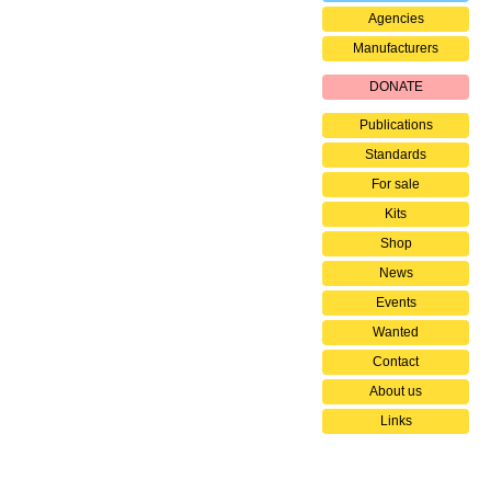
Agencies
Manufacturers
DONATE
Publications
Standards
For sale
Kits
Shop
News
Events
Wanted
Contact
About us
Links