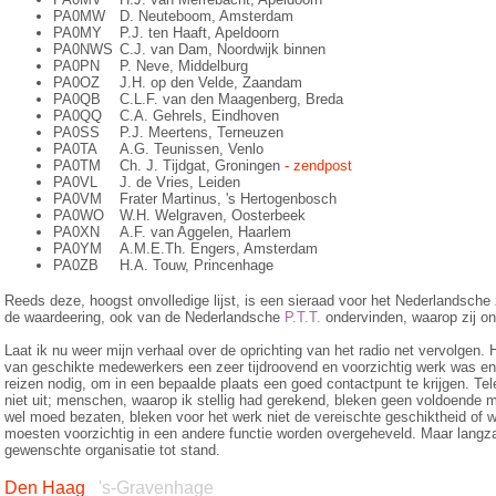
PA0MW
D. Neuteboom, Amsterdam
PA0MY
P.J. ten Haaft, Apeldoorn
PA0NWS
C.J. van Dam, Noordwijk binnen
PA0PN
P. Neve, Middelburg
PA0OZ
J.H. op den Velde, Zaandam
PA0QB
C.L.F. van den Maagenberg, Breda
PA0QQ
C.A. Gehrels, Eindhoven
PA0SS
P.J. Meertens, Terneuzen
PA0TA
A.G. Teunissen, Venlo
PA0TM
Ch. J. Tijdgat, Groningen
- zendpost
PA0VL
J. de Vries, Leiden
PA0VM
Frater Martinus, 's Hertogenbosch
PA0WO
W.H. Welgraven, Oosterbeek
PA0XN
A.F. van Aggelen, Haarlem
PA0YM
A.M.E.Th. Engers, Amsterdam
PA0ZB
H.A. Touw, Princenhage
Reeds deze, hoogst onvolledige lijst, is een sieraad voor het Nederlandsch
de waardeering, ook van de Nederlandsche
P.T.T.
ondervinden, waarop zij on
Laat ik nu weer mijn verhaal over de oprichting van het radio net vervolgen.
van geschikte medewerkers een zeer tijdroovend en voorzichtig werk was en
reizen nodig, om in een bepaalde plaats een goed contactpunt te krijgen. Te­leu
niet uit; menschen, waarop ik stellig had gerekend, bleken geen voldoende m
wel moed bezaten, bleken voor het werk niet de ver­eischte geschiktheid of 
moesten voorzichtig in een andere functie wor­den overgeheveld. Maar lan
gewenschte organisatie tot stand.
Den Haag
's-Gravenhage