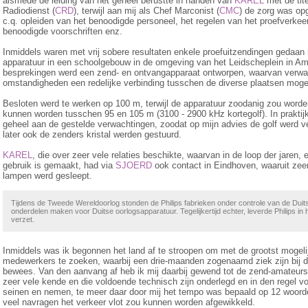
alsmede de leiding van het geheel berustte in handen van
KAREL
met de tit
Radiodienst (
CRD
), terwijl aan mij als Chef Marconist (
CMC
) de zorg was op­
c.q. opleiden van het benoodigde personeel, het regelen van het proef­verkee
benoodigde voorschriften enz.
Inmiddels waren met vrij sobere resultaten enkele proefuitzendingen gedaan 
apparatuur in een schoolgebouw in de omgeving van het Leidscheplein in Am
besprekingen werd een zend- en ontvangapparaat ontworpen, waarvan verwac
omstandigheden een redelijke verbinding tusschen de diverse plaatsen mogeli
Besloten werd te werken op 100 m, terwijl de apparatuur zoodanig zou worden
kunnen worden tusschen 95 en 105 m (3100 - 2900 kHz kortegolf). In praktijk
geheel aan de gestelde verwachtingen, zoodat op mijn advies de golf werd ver
later ook de zenders kristal werden gestuurd.
KAREL
, die over zeer vele relaties beschikte, waarvan in de loop der jaren, 
gebruik is gemaakt, had via
SJOERD
ook contact in Eindhoven, waaruit zeer
lampen werd gesleept.
Tijdens de Tweede Wereldoorlog stonden de Philips fabrieken onder controle van de Duits
onderdelen maken voor Duitse oorlogsapparatuur. Tegelijkertijd echter, leverde Philips in
verzet.
Inmiddels was ik begonnen het land af te stroopen om met de grootst mogeli
medewerkers te zoeken, waarbij een drie-maanden zogenaamd ziek zijn bij 
bewees. Van den aanvang af heb ik mij daarbij gewend tot de zend-amateurs,
zeer vele kende en die voldoende technisch zijn onderlegd en in den regel vo
seinen en nemen, te meer daar door mij het tempo was bepaald op 12 woorde
veel navragen het verkeer vlot zou kunnen worden afgewikkeld.