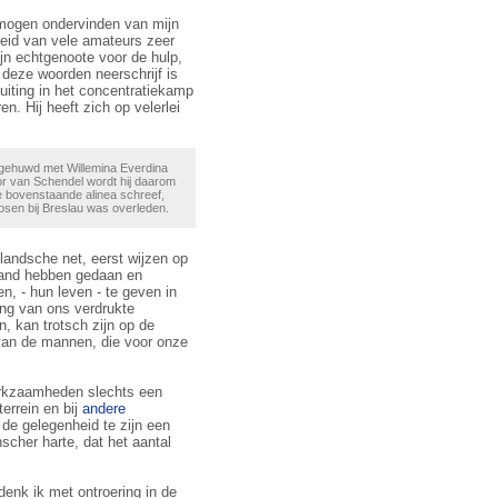
 mogen ondervinden van mijn
heid van vele amateurs zeer
jn echtgenoote voor de hulp,
k deze woorden neerschrijf is
uiting in het concentratiekamp
n. Hij heeft zich op velerlei
 gehuwd met Willemina Everdina
or van Schendel wordt hij daarom
 bovenstaande alinea schreef,
osen bij Breslau was overleden.
landsche net, eerst wijzen op
land heb­ben gedaan en
n, - hun leven - te geven in
ing van ons verdrukte
, kan trotsch zijn op de
 van de mannen, die voor onze
werkzaamheden slechts een
errein en bij
andere
 de gelegenheid te zijn een
scher harte, dat het aantal
nk ik met ont­roe­ring in de