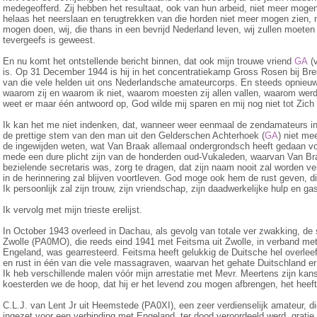
medegeofferd. Zij hebben het resultaat, ook van hun arbeid, niet meer mog
helaas het neer­slaan en terugtrekken van die horden niet meer mogen zien, 
mogen doen, wij, die thans in een bevrijd Nederland leven, wij zullen moeten 
tevergeefs is geweest.
En nu komt het ontstellende bericht binnen, dat ook mijn trouwe vriend
GA
(v
is. Op 31 December 1944 is hij in het concentratiekamp Gross Rosen bij Bre
van die vele helden uit ons Nederlandsche amateurcorps. En steeds opnieuw 
waarom zij en waarom ik niet, waarom moesten zij allen vallen, waar­om werd 
weet er maar één antwoord op, God wilde mij sparen en mij nog niet tot Zich
Ik kan het me niet indenken, dat, wanneer weer eenmaal de zendamateurs in d
de prettige stem van den man uit den Gelderschen Achterhoek (
GA
) niet me
de ingewijden weten, wat Van Braak allemaal ondergrondsch heeft gedaan v
mede een dure plicht zijn van de honderden oud-Vukaleden, waar­van Van B
bezielende secretaris was, zorg te dragen, dat zijn naam nooit zal worden v
in de herinnering zal blijven voortleven. God moge ook hem de rust geven, di
Ik persoonlijk zal zijn trouw, zijn vriendschap, zijn daadwerkelijke hulp en gas
Ik vervolg met mijn trieste erelijst.
In October 1943 overleed in Dachau, als gevolg van totale ver zwakking, de
Zwolle (PA0MO), die reeds eind 1941 met Feitsma uit Zwolle, in verband met
Engeland, was gearresteerd. Feitsma heeft gelukkig de Duitsche hel overlee
en rust in één van die vele massagraven, waarvan het gehate Duitschland er
Ik heb verschillende malen vóór mijn arrestatie met Mevr. Meertens zijn ka
koesterden we de hoop, dat hij er het levend zou mogen afbrengen, het heeft
C.L.J. van Lent Jr uit Heemstede (PA0XI), een zeer verdienselijk amateur, di
ingezet voor een verbinding met Engeland, ter dood veroordeeld werd, gratie