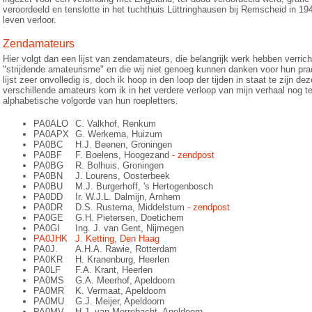
veroordeeld en tenslotte in het tuchthuis Lüttringhausen bij Remscheid in 19
leven verloor.
Zendamateurs
Hier volgt dan een lijst van zendamateurs, die belangrijk werk hebben verrich
"strijdende amateurisme" en die wij niet genoeg kunnen danken voor hun prac
lijst zeer onvolledig is, doch ik hoop in den loop der tijden in staat te zijn d
verschillende amateurs kom ik in het verdere verloop van mijn verhaal nog te
alphabetische volgorde van hun roepletters.
PA0ALO
C. Valkhof, Renkum
PA0APX
G. Werkema, Huizum
PA0BC
H.J. Beenen, Groningen
PA0BF
F. Boelens, Hoogezand
- zendpost
PA0BG
R. Bolhuis, Groningen
PA0BN
J. Lourens, Oosterbeek
PA0BU
M.J. Burgerhoff, 's Hertogenbosch
PA0DD
Ir. W.J.L. Dalmijn, Arnhem
PA0DR
D.S. Rustema, Middelstum
- zendpost
PA0GE
G.H. Pietersen, Doetichem
PA0GI
Ing. J. van Gent, Nijmegen
PA0JHK
J. Ketting, Den Haag
PA0J.
A.H.A. Rawie, Rotterdam
PA0KR
H. Kranenburg, Heerlen
PA0LF
F.A. Krant, Heerlen
PA0MS
G.A. Meerhof, Apeldoorn
PA0MR
K. Vermaat, Apeldoorn
PA0MU
G.J. Meijer, Apeldoorn
PA0MV
H.J. van Merrebacht, Apeldoorn