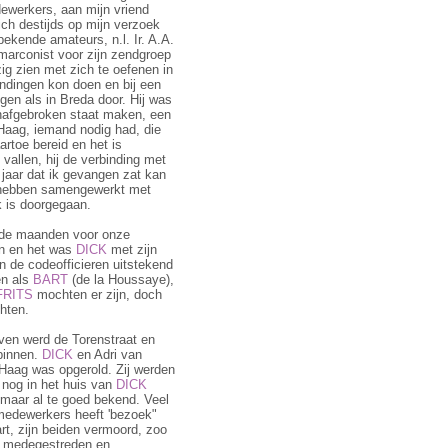
dewerkers, aan mijn vriend
ch des­tijds op mijn verzoek
ekende amateurs, n.l. Ir. A.A.
 marconist voor zijn zendgroep
zig zien met zich te oefenen in
endingen kon doen en bij een
en als in Breda door. Hij was
afgebroken staat maken, een
 Haag, iemand nodig had, die
artoe bereid en het is
vallen, hij de ver­binding met
jaar dat ik gevangen zat kan
ode hebben samengewerkt met
rk is doorgegaan.
n de maanden voor onze
en en het was
DICK
met zijn
n de codeofficieren uitstekend
en als
BART
(de la Houssaye),
FRITS
mochten er zijn, doch
hten.
ven werd de Toren­straat en
innen.
DICK
en Adri van
Haag was opgerold. Zij werden
j nog in het huis van
DICK
maar al te goed bekend. Veel
 medewerkers heeft 'bezoek"
rt, zijn beiden vermoord, zoo
en medegestreden en