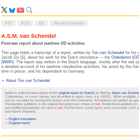
PTT
RCD
OD
Ton van Schendel
A.S.M. van Schendel
Post-war report about wartime OD activities
This page holds a transcript of a report, written by
Ton van Schendel
for his 
Jacob Six
[1]
, about his work for the Dutch resistance — the
Ordedienst (OD
(WWII)
. The report was written in the Dutch language, shortly after the war 
a detailed account of his wartime clandestine activities, his arrest by the Ge
time in prison, and his deportation to Germany.
➤
About Ton van Schendel
below is a literal transcription of the
original report (in Dutch)
as filed by
Anton van Schend
Codenames, or cover names, are all written in upper case, e.g.
KAREL
. When available, 
can be revealed by moving the mouse over the codename. Annotations are added as gre
Handwritten additions to the original document are shown in
red
. Redactional additions i
and additional headings are also in
red
. Furthermore, some typos were corrected, such
and Haren (Haaren).
➤
English translation
➤
Original report