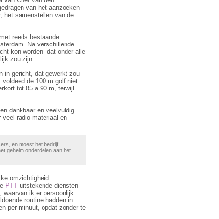
el van Chef van den
ge­dra­gen van het aanzoeken
r, het samenstellen van de
met reeds be­staan­de
sterdam. Na ver­schillende
ht kon worden, dat onder alle
jk zou zijn.
 in gericht, dat gewerkt zou
 voldeed de 100 m golf niet
kort tot 85 a 90 m, terwijl
een dankbaar en veel­vuldig
 veel radio-materiaal en
ers, en moest het bedrijf
 het geheim onderdelen aan het
jke omzichtigheid
de
PTT
uitstekende diensten
 waarvan ik er persoonlijk
l­doende routine hadden in
n per minuut, opdat zonder te