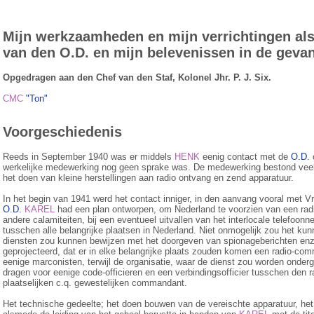
Mijn werkzaamheden en mijn verrichtingen al
van den O.D. en mijn belevenissen in de geva
Opgedragen aan den Chef van den Staf, Kolonel Jhr. P. J. Six.
CMC
"Ton"
Voorgeschiedenis
Reeds in September 1940 was er middels
HENK
eenig contact met de
O.D.
werkelijke medewerking nog geen sprake was. De medewerking bestond veela
het doen van kleine herstellingen aan radio ontvang en zend apparatuur.
In het begin van 1941 werd het contact inniger, in den aanvang vooral met Vr
O.D.
KAREL
had een plan ontworpen, om Nederland te voorzien van een radio
andere calamiteiten, bij een eventueel uitvallen van het interlocale telefoonn
tusschen alle belangrijke plaatsen in Nederland. Niet onmogelijk zou het kun­n
diensten zou kunnen bewijzen met het doorgeven van spio­na­ge­berichten en
geprojecteerd, dat er in elke belangrijke plaats zouden komen een radio-co
eenige marconisten, terwijl de organisatie, waar de dienst zou worden onder
dragen voor eenige code-officieren en een verbindingsofficier tusschen den
plaatselijken c.q. gewestelijken commandant.
Het technische gedeelte; het doen bouwen van de vereischte apparatuur, het 