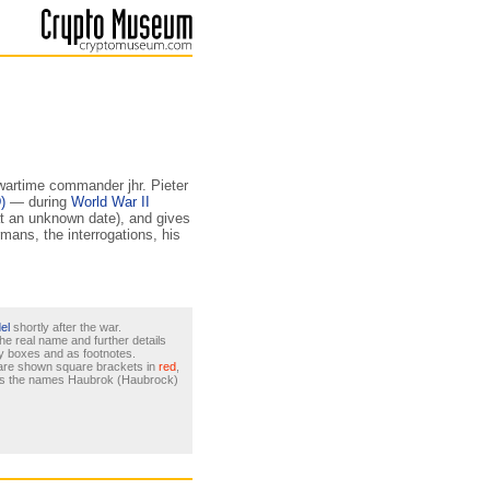
wartime commander jhr. Pieter
)
— during
World War II
(at an unknown date), and gives
rmans, the interrogations, his
el
shortly after the war.
the real name and further details
y boxes and as footnotes.
n are shown square brackets in
red
,
 as the names Haubrok (Haubrock)