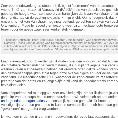
Zeer veel medewerking en steun heb ik bij het "sorteeren" van de amateurs
vriend Th.C. van Braak uit Varsseveld (PA0GA), die van de politieke gezind
goed op de hoogte was. Een woord van hartelijken dank aan Van Braak en zi
de vriendschap en de gastvrijheid acht ik mijn plicht. Op het oogenblik dat i
omtrent het lot van Van Braak nog niets bekend, geruchten spreken van opsl
Oranienburg. Moge hij spoedig en gezond weer bij zijn echtgenoote terugkeere
terrein voor de goede zaak zeer verdienstelijk gemaakt.
Theodoor Christaan (Theo) van Braak, geboren 1898 te Wisch, was onderwijzer en was
Raterink. Reeds voor de oorlog was hij radiozendamateur met de roepletters PA0GA. Do
in het verhaal ook wel met de letters '
GA
' aangeduid. Op het moment dat van Schendel de
wist hij nog niet dat van Braak reeds op 31 december 1944 in concentratiekamp Gross R
Laat ik evenwel, voor ik verder ga uit wijden over den opbouw van dat binnen
die ontelbare Nederlandsche zendamateurs, die hun plicht jegens hun vader
waarvan velen niet geaarzeld hebben het grootste offer, dat zij konden brenge
den gemeenschappelijken strijd tegen onze overweldigers en voor de bevrijd
vaderland. De Nederlandsche
PTT
, waaronder de zend-amateurs ressorteeren
prestatie van dat corps en zal ongetwijfeld blijvend de nagedachtenis eeren
bevrijding vielen.
Vanzelfsprekend zal mijn opgave zeer onvolledig zijn, omdat ik door mijn 
gedeelte van het corps heb kunnen overzien, terwijl velen zich op een ander t
ondergrondsche organisaties
verdienstelijk hebben gemaakt. Ik hoop t.z.t. in
volledige lijst van hun prestaties te kunnen samenstellen, doch hoop van gan
"gevallenen" niet grooter mag worden.
En wanneer ik dan de rij van mijn medewerkers de revue laat passeren, dan de