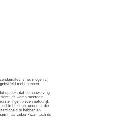
e zendamateurisme, mogen zij
getwijfeld recht hebben.
 Het spreekt dat de aanwerving
 som­tijds waren meerdere
r­stel­lingen bleven natuurlijk
oed te bezitten, anderen, die
waardigheid te hebben en
gzaam maar zeker kwam toch de